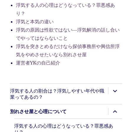
浮気する人の心理はどうなっている？罪悪感あ
り？
浮気と本気の違い
浮気の原因は性欲ではない―浮気解消の話し合い
でやってはならないこと
浮気を突きとめるだけなら探偵事務所や興信所浮
気をやめさせたいなら別れさせ屋
運営者YKの自己紹介
サ
浮気する人の割合は？浮気しやすい年代や職
ブ
業ってあるの？
メ
ニ
ュ
サ
別れさせ屋と心理について
ー
ブ
を
メ
展
ニ
浮気する人の心理はどうなっている？罪悪感あ
開
ュ