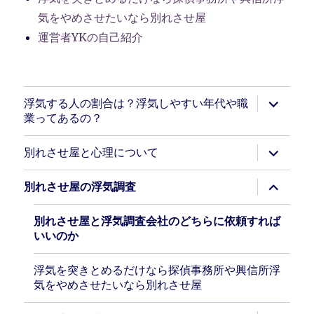
気をやめさせたいなら別れさせ屋
運営者YKの自己紹介
サ
浮気する人の割合は？浮気しやすい年代や職
ブ
業ってあるの？
メ
ニ
ュ
サ
別れさせ屋と心理について
ー
ブ
を
メ
展
ニ
サ
別れさせ屋の浮気調査
開
ュ
ブ
ー
メ
を
ニ
別れさせ屋と浮気調査会社のどちらに依頼すれば
展
ュ
いいのか
開
ー
を
展
浮気を突きとめるだけなら探偵事務所や興信所浮
開
気をやめさせたいなら別れさせ屋