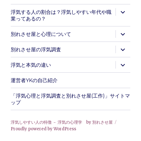
サ
浮気する人の割合は？浮気しやすい年代や職
ブ
業ってあるの？
メ
ニ
ュ
サ
別れさせ屋と心理について
ー
ブ
を
メ
展
ニ
サ
別れさせ屋の浮気調査
開
ュ
ブ
ー
メ
を
ニ
サ
浮気と本気の違い
展
ュ
ブ
開
ー
メ
を
ニ
運営者YKの自己紹介
展
ュ
開
ー
を
「浮気心理と浮気調査と別れさせ屋(工作)」サイトマ
展
ップ
開
浮気しやすい人の特徴 － 浮気の心理学 by 別れさせ屋
Proudly powered by WordPress