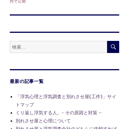
内で公開
ナ
ビ
ゲ
検
検
ー
索
索:
シ
ョ
最新の記事一覧
ン
「浮気心理と浮気調査と別れさせ屋(工作)」サイ
トマップ
くり返し浮気する人。- その原因と対策 –
別れさせ屋と心理について
別れさせ屋と浮気調査会社のどちらに依頼すれば