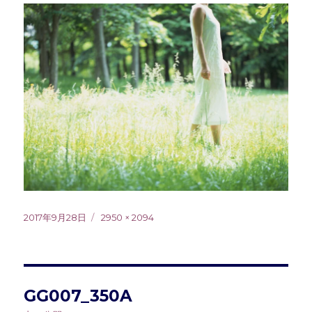
投
フ
2017年9月28日
2950 × 2094
稿
ル
日:
サ
イ
ズ
投
GG007_350A
稿